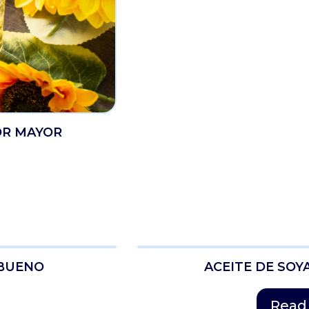
OR MAYOR
LBUENO
ACEITE DE SOY
Read